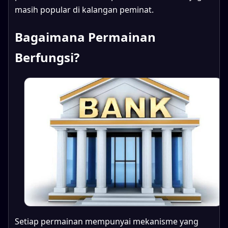
masih popular di kalangan peminat.
Bagaimana Permainan
Berfungsi?
Setiap permainan mempunyai mekanisme yang