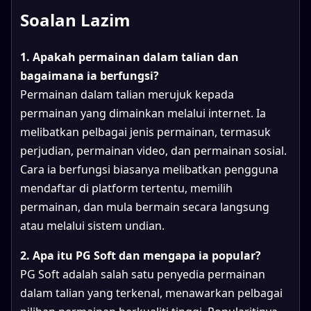
Soalan Lazim
1. Apakah permainan dalam talian dan
bagaimana ia berfungsi?
Permainan dalam talian merujuk kepada
permainan yang dimainkan melalui internet. Ia
melibatkan pelbagai jenis permainan, termasuk
perjudian, permainan video, dan permainan sosial.
Cara ia berfungsi biasanya melibatkan pengguna
mendaftar di platform tertentu, memilih
permainan, dan mula bermain secara langsung
atau melalui sistem undian.
2. Apa itu PG Soft dan mengapa ia popular?
PG Soft adalah salah satu penyedia permainan
dalam talian yang terkenal, menawarkan pelbagai