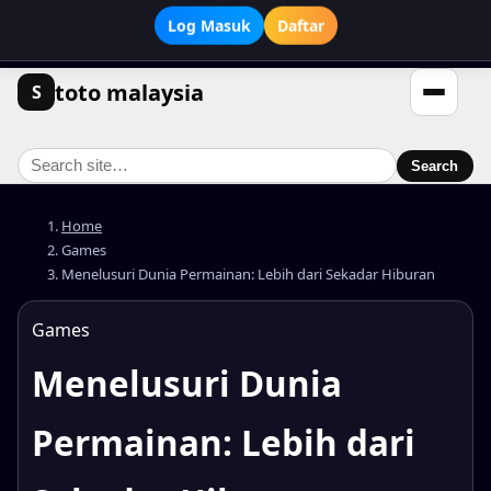
Log Masuk
Daftar
toto malaysia
S
Search
Search
Home
Games
Menelusuri Dunia Permainan: Lebih dari Sekadar Hiburan
Games
Menelusuri Dunia
Permainan: Lebih dari