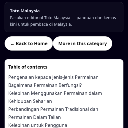
Toto Malaysia
Pasukan editorial Toto Malaysia — panduan dan kemas
kini untuk pembaca di Malaysia.
← Back to Home
More in this category
Table of contents
Pengenalan kepada Jenis-Jenis Permainan
Bagaimana Permainan Berfungsi?
Kelebihan Menggunakan Permainan dalam
Kehidupan Seharian
Perbandingan Permainan Tradisional dan
Permainan Dalam Talian
Kelebihan untuk Pengguna