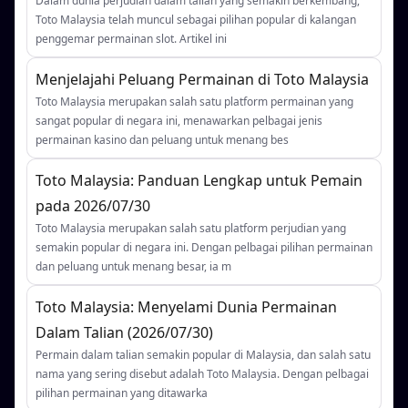
Dalam dunia perjudian dalam talian yang semakin berkembang,
Toto Malaysia telah muncul sebagai pilihan popular di kalangan
penggemar permainan slot. Artikel ini
Menjelajahi Peluang Permainan di Toto Malaysia
Toto Malaysia merupakan salah satu platform permainan yang
sangat popular di negara ini, menawarkan pelbagai jenis
permainan kasino dan peluang untuk menang bes
Toto Malaysia: Panduan Lengkap untuk Pemain
pada 2026/07/30
Toto Malaysia merupakan salah satu platform perjudian yang
semakin popular di negara ini. Dengan pelbagai pilihan permainan
dan peluang untuk menang besar, ia m
Toto Malaysia: Menyelami Dunia Permainan
Dalam Talian (2026/07/30)
Permain dalam talian semakin popular di Malaysia, dan salah satu
nama yang sering disebut adalah Toto Malaysia. Dengan pelbagai
pilihan permainan yang ditawarka