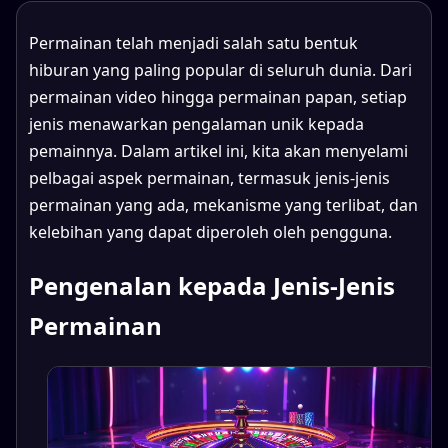
Permainan telah menjadi salah satu bentuk
hiburan yang paling popular di seluruh dunia. Dari
permainan video hingga permainan papan, setiap
jenis menawarkan pengalaman unik kepada
pemainnya. Dalam artikel ini, kita akan menyelami
pelbagai aspek permainan, termasuk jenis-jenis
permainan yang ada, mekanisme yang terlibat, dan
kelebihan yang dapat diperoleh oleh pengguna.
Pengenalan kepada Jenis-Jenis
Permainan