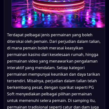
Terdapat pelbagai jenis permainan yang boleh
diterokai oleh pemain. Dari perjudian dalam talian,
di mana pemain boleh merasai keasyikan
permainan kasino dari keselesaan rumah, hingga
permainan video yang menawarkan pengalaman
interaktif yang mendalam. Setiap kategori
permainan mempunyai keunikan dan daya tarikan
tersendiri. Misalnya, perjudian dalam talian telah
berkembang pesat, dengan syarikat seperti PG
Soft menyediakan pelbagai pilihan permainan
untuk memenuhi selera pemain. Di samping itu,
permainan tradisional seperti catur dan dam juga