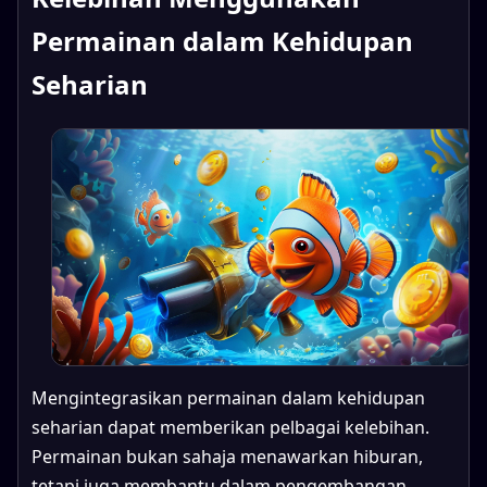
Permainan dalam Kehidupan
Seharian
Mengintegrasikan permainan dalam kehidupan
seharian dapat memberikan pelbagai kelebihan.
Permainan bukan sahaja menawarkan hiburan,
tetapi juga membantu dalam pengembangan