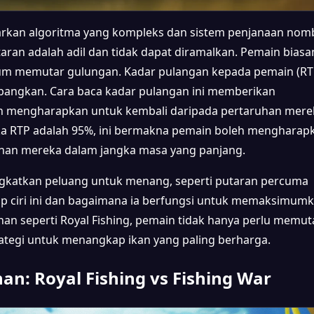
sarkan algoritma yang kompleks dan sistem penjanaan nom
aran adalah adil dan tidak dapat diramalkan. Pemain biasa
um memutar gulungan. Kadar pulangan kepada pemain (RT
mbangkan. Cara baca kadar pulangan ini memberikan
h mengharapkan untuk kembali daripada pertaruhan mere
ika RTP adalah 95%, ini bermakna pemain boleh mengharap
han mereka dalam jangka masa yang panjang.
ningkatkan peluang untuk menang, seperti putaran percuma
p ciri ini dan bagaimana ia berfungsi untuk memaksimum
 seperti Royal Fishing, pemain tidak hanya perlu memut
tegi untuk menangkap ikan yang paling berharga.
n: Royal Fishing vs Fishing War