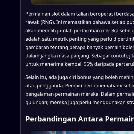
Permainan slot dalam talian beroperasi berda
rawak (RNG). Ini memastikan bahawa setiap put
akan memilih jumlah pertaruhan mereka sebel
adalah satu metrik penting yang perlu diperti
gambaran tentang berapa banyak pemain bole
dalam jangka masa panjang. Sebagai contoh, j
untuk menerima kembali 95% daripada pertaru
Selain itu, ada juga ciri bonus yang boleh me
atau pengganda. Pemain perlu memahami setia
pengalaman permainan mereka. Dalam permainan
gulungan; mereka juga perlu menggunakan stra
Perbandingan Antara Permaina