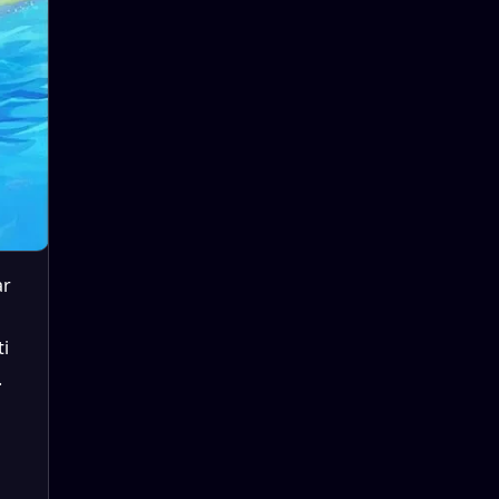
ar
i
.