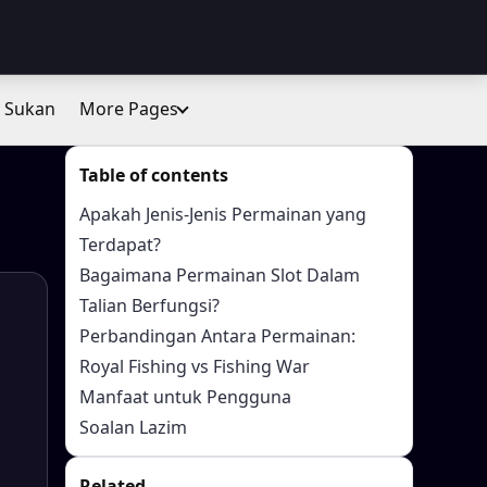
Sukan
More Pages
Table of contents
Apakah Jenis-Jenis Permainan yang
Terdapat?
Bagaimana Permainan Slot Dalam
Talian Berfungsi?
Perbandingan Antara Permainan:
Royal Fishing vs Fishing War
Manfaat untuk Pengguna
Soalan Lazim
Related