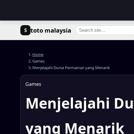
toto malaysia
S
Search
Home
Games
Menjelajahi Dunia Permainan yang Menarik
Games
Menjelajahi D
yang Menarik