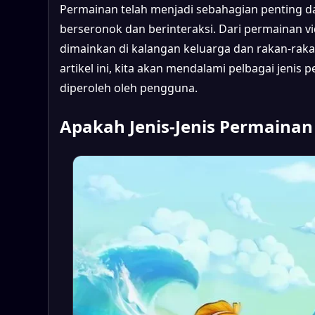
Permainan telah menjadi sebahagian penting d
berseronok dan berinteraksi. Dari permainan v
dimainkan di kalangan keluarga dan rakan-rak
artikel ini, kita akan mendalami pelbagai jeni
diperoleh oleh pengguna.
Apakah Jenis-Jenis Permainan