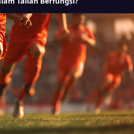
lam Talian Berfungsi?