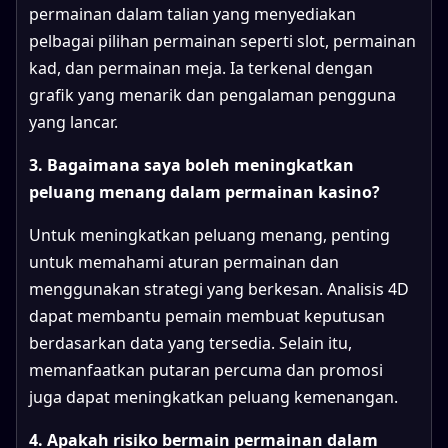
permainan dalam talian yang menyediakan
pelbagai pilihan permainan seperti slot, permainan
kad, dan permainan meja. Ia terkenal dengan
grafik yang menarik dan pengalaman pengguna
yang lancar.
3. Bagaimana saya boleh meningkatkan
peluang menang dalam permainan kasino?
Untuk meningkatkan peluang menang, penting
untuk memahami aturan permainan dan
menggunakan strategi yang berkesan. Analisis 4D
dapat membantu pemain membuat keputusan
berdasarkan data yang tersedia. Selain itu,
memanfaatkan putaran percuma dan promosi
juga dapat meningkatkan peluang kemenangan.
4. Apakah risiko bermain permainan dalam