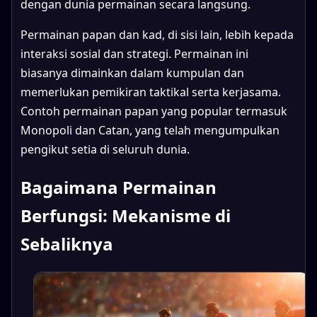
dengan dunia permainan secara langsung.
Permainan papan dan kad, di sisi lain, lebih kepada
interaksi sosial dan strategi. Permainan ini
biasanya dimainkan dalam kumpulan dan
memerlukan pemikiran taktikal serta kerjasama.
Contoh permainan papan yang popular termasuk
Monopoli dan Catan, yang telah mengumpulkan
pengikut setia di seluruh dunia.
Bagaimana Permainan
Berfungsi: Mekanisme di
Sebaliknya