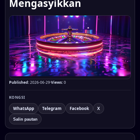
Mengasyikkan
Published:
2026-06-29
·
Views:
0
KONGSI
WhatsApp
Telegram
Facebook
X
Salin pautan