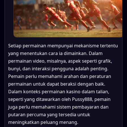
Setiap permainan mempunyai mekanisme tertentu
yang menentukan cara ia dimainkan. Dalam
permainan video, misalnya, aspek seperti grafik,
bunyi, dan interaksi pengguna adalah penting.
Pemain perlu memahami arahan dan peraturan
permainan untuk dapat beraksi dengan baik.
Dalam konteks permainan kasino dalam talian,
seperti yang ditawarkan oleh Pussy888, pemain
juga perlu memahami sistem pembayaran dan
putaran percuma yang tersedia untuk
meningkatkan peluang menang.