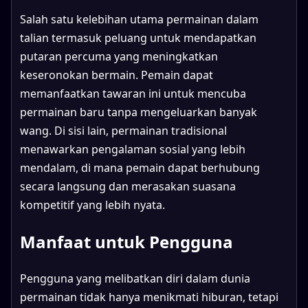
Salah satu kelebihan utama permainan dalam
talian termasuk peluang untuk mendapatkan
putaran percuma yang meningkatkan
keseronokan bermain. Pemain dapat
memanfaatkan tawaran ini untuk mencuba
permainan baru tanpa mengeluarkan banyak
wang. Di sisi lain, permainan tradisional
menawarkan pengalaman sosial yang lebih
mendalam, di mana pemain dapat berhubung
secara langsung dan merasakan suasana
kompetitif yang lebih nyata.
Manfaat untuk Pengguna
Pengguna yang melibatkan diri dalam dunia
permainan tidak hanya menikmati hiburan, tetapi