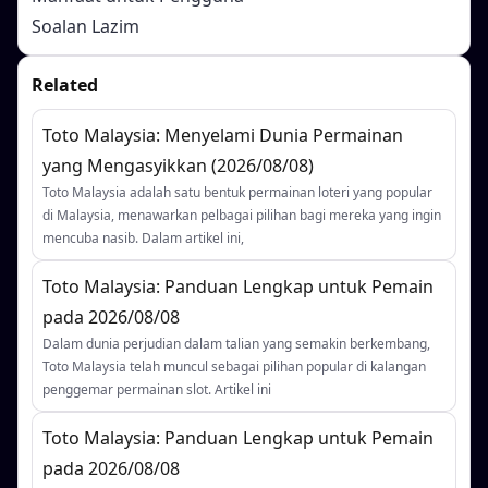
Soalan Lazim
Related
Toto Malaysia: Menyelami Dunia Permainan
yang Mengasyikkan (2026/08/08)
Toto Malaysia adalah satu bentuk permainan loteri yang popular
di Malaysia, menawarkan pelbagai pilihan bagi mereka yang ingin
mencuba nasib. Dalam artikel ini,
Toto Malaysia: Panduan Lengkap untuk Pemain
pada 2026/08/08
Dalam dunia perjudian dalam talian yang semakin berkembang,
Toto Malaysia telah muncul sebagai pilihan popular di kalangan
penggemar permainan slot. Artikel ini
Toto Malaysia: Panduan Lengkap untuk Pemain
pada 2026/08/08