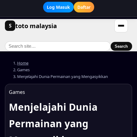
Log Masuk
Daftar
toto malaysia
S
Search
Search
Home
Games
Menjelajahi Dunia Permainan yang Mengasyikkan
Games
Menjelajahi Dunia
Permainan yang