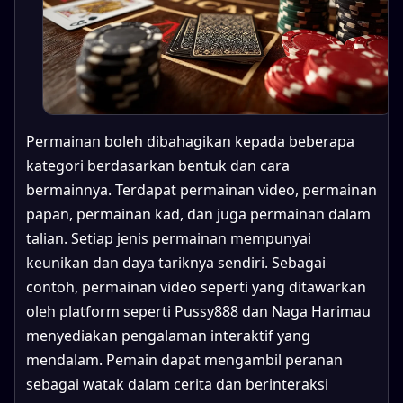
Permainan boleh dibahagikan kepada beberapa
kategori berdasarkan bentuk dan cara
bermainnya. Terdapat permainan video, permainan
papan, permainan kad, dan juga permainan dalam
talian. Setiap jenis permainan mempunyai
keunikan dan daya tariknya sendiri. Sebagai
contoh, permainan video seperti yang ditawarkan
oleh platform seperti Pussy888 dan Naga Harimau
menyediakan pengalaman interaktif yang
mendalam. Pemain dapat mengambil peranan
sebagai watak dalam cerita dan berinteraksi