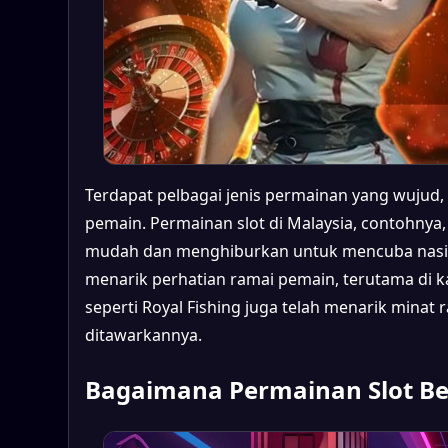
Terdapat pelbagai jenis permainan yang wujud
pemain. Permainan slot di Malaysia, contohny
mudah dan menghiburkan untuk mencuba nasib.
menarik perhatian ramai pemain, terutama di 
seperti Royal Fishing juga telah menarik minat
ditawarkannya.
Bagaimana Permainan Slot Be