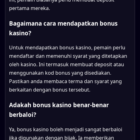
pertama mereka.
Bagaimana cara mendapatkan bonus
kasino?
Untuk mendapatkan bonus kasino, pemain perlu
mendaftar dan memenuhi syarat yang ditetapkan
oleh kasino. Ini termasuk membuat deposit atau
menggunakan kod bonus yang disediakan.
Pastikan anda membaca terma dan syarat yang
berkaitan dengan bonus tersebut.
Adakah bonus kasino benar-benar
berbaloi?
Ya, bonus kasino boleh menjadi sangat berbaloi
jika digunakan dengan bijak. Ia memberikan