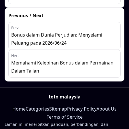
Previous / Next
Prev
Bonus dalam Dunia Perjudian: Menyelami
Peluang pada 2026/06/24
Next
Memahami Kelebihan Bonus dalam Permainan
Dalam Talian
toto malaysia
Home
Categories
Sitemap
Privacy Policy
About Us
Terms of Service
Laman ini menerbitkan panduan, perbandingan, dan