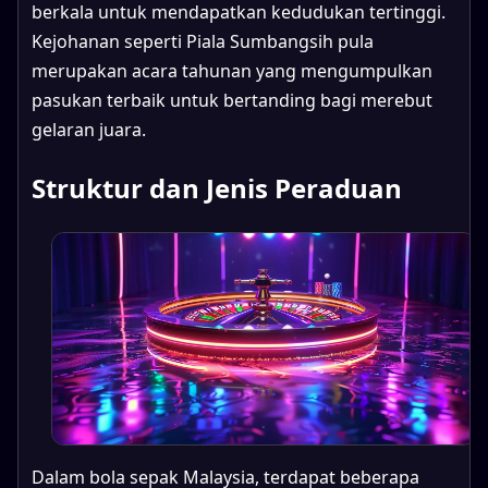
berkala untuk mendapatkan kedudukan tertinggi.
Kejohanan seperti Piala Sumbangsih pula
merupakan acara tahunan yang mengumpulkan
pasukan terbaik untuk bertanding bagi merebut
gelaran juara.
Struktur dan Jenis Peraduan
Dalam bola sepak Malaysia, terdapat beberapa