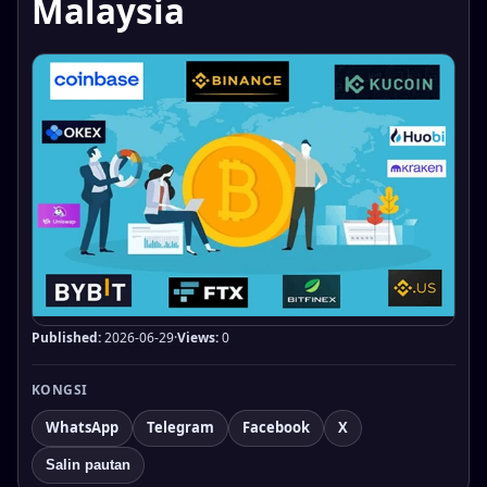
Malaysia
Published:
2026-06-29
·
Views:
0
KONGSI
WhatsApp
Telegram
Facebook
X
Salin pautan