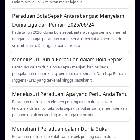
Dalam artikel ini, kita akan menjelajahi a
Peraduan Bola Sepak Antarabangsa: Menyelami
Dunia Liga dan Pemain 2026/06/24
Pada tahun 2026, dunia bola sepak antarabangsa semakin meriah
dengan pelbagai peraduan yang menarik perhatian peminat di
seluruh dunia. Dari liga papan atas sep
Menelusuri Dunia Peraduan dalam Bola Sepak
Peraduan dalam dunia bola sepak menjanjikan pelbagai
pengalaman menarik bagi peminat dan pemain. Dari Liga Perdana
Inggeris (EPL) yang terkenal hingga pasukan t
Menelusuri Peraduan: Apa yang Perlu Anda Tahu
Peraduan merupakan elemen penting dalam dunia sukan,
terutama dalam konteks bola sepak. Ia bukan sahaja memberikan
peluang untuk bertanding tetapi juga mencipta
Memahami Peraduan dalam Dunia Sukan
Peraduan merupakan salah satu aspek penting dalam dunia