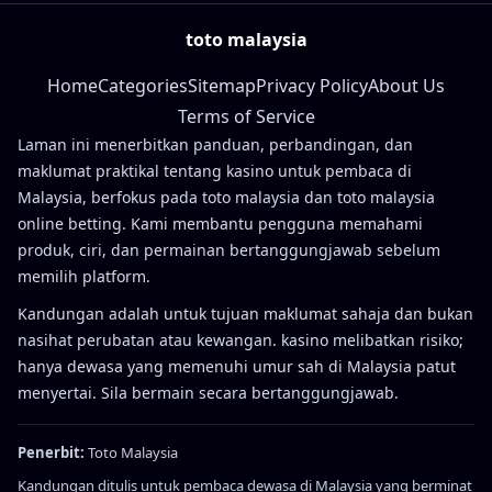
toto malaysia
Home
Categories
Sitemap
Privacy Policy
About Us
Terms of Service
Laman ini menerbitkan panduan, perbandingan, dan
maklumat praktikal tentang kasino untuk pembaca di
Malaysia, berfokus pada toto malaysia dan toto malaysia
online betting. Kami membantu pengguna memahami
produk, ciri, dan permainan bertanggungjawab sebelum
memilih platform.
Kandungan adalah untuk tujuan maklumat sahaja dan bukan
nasihat perubatan atau kewangan. kasino melibatkan risiko;
hanya dewasa yang memenuhi umur sah di Malaysia patut
menyertai. Sila bermain secara bertanggungjawab.
Penerbit:
Toto Malaysia
Kandungan ditulis untuk pembaca dewasa di Malaysia yang berminat