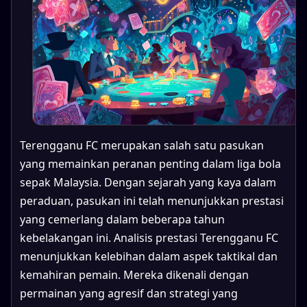
Terengganu FC merupakan salah satu pasukan
yang memainkan peranan penting dalam liga bola
sepak Malaysia. Dengan sejarah yang kaya dalam
peraduan, pasukan ini telah menunjukkan prestasi
yang cemerlang dalam beberapa tahun
kebelakangan ini. Analisis prestasi Terengganu FC
menunjukkan kelebihan dalam aspek taktikal dan
kemahiran pemain. Mereka dikenali dengan
permainan yang agresif dan strategi yang