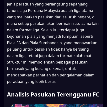
jenis peraduan yang berlangsung sepanjang
tahun. Liga Perdana Malaysia adalah liga utama
yang melibatkan pasukan dari seluruh negara, di
mana setiap pasukan akan bermain satu sama lain
dalam format liga. Selain itu, terdapat juga
kejohanan piala yang menjadi tumpuan, seperti
Piala FA dan Piala Sumbangsih, yang menawarkan
peluang untuk pasukan tidak hanya bersaing
dalam liga, tetapi juga dalam format kalah mati.
Struktur ini membolehkan pelbagai pasukan,
termasuk yang kurang dikenali, untuk
mendapatkan perhatian dan pengalaman dalam
peraduan yang lebih besar.
Analisis Pasukan Terengganu FC