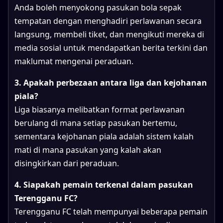
Anda boleh menyokong pasukan bola sepak
tempatan dengan menghadiri perlawanan secara
langsung, membeli tiket, dan mengikuti mereka di
media sosial untuk mendapatkan berita terkini dan
maklumat mengenai peraduan.
3. Apakah perbezaan antara liga dan kejohanan
piala?
Liga biasanya melibatkan format perlawanan
berulang di mana setiap pasukan bertemu,
sementara kejohanan piala adalah sistem kalah
mati di mana pasukan yang kalah akan
disingkirkan dari peraduan.
4. Siapakah pemain terkenal dalam pasukan
Terengganu FC?
Terengganu FC telah mempunyai beberapa pemain