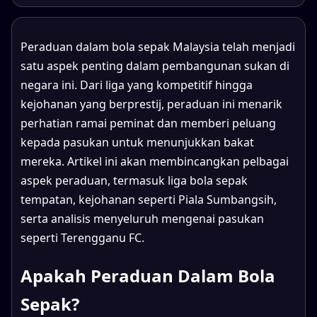
Peraduan dalam bola sepak Malaysia telah menjadi
satu aspek penting dalam pembangunan sukan di
negara ini. Dari liga yang kompetitif hingga
kejohanan yang berprestij, peraduan ini menarik
perhatian ramai peminat dan memberi peluang
kepada pasukan untuk menunjukkan bakat
mereka. Artikel ini akan membincangkan pelbagai
aspek peraduan, termasuk liga bola sepak
tempatan, kejohanan seperti Piala Sumbangsih,
serta analisis menyeluruh mengenai pasukan
seperti Terengganu FC.
Apakah Peraduan Dalam Bola
Sepak?