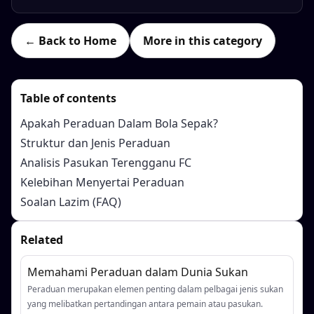
← Back to Home
More in this category
Table of contents
Apakah Peraduan Dalam Bola Sepak?
Struktur dan Jenis Peraduan
Analisis Pasukan Terengganu FC
Kelebihan Menyertai Peraduan
Soalan Lazim (FAQ)
Related
Memahami Peraduan dalam Dunia Sukan
Peraduan merupakan elemen penting dalam pelbagai jenis sukan
yang melibatkan pertandingan antara pemain atau pasukan.