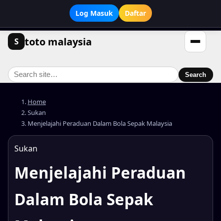
Log Masuk
Daftar
toto malaysia
S
Search
Search
Home
Sukan
Menjelajahi Peraduan Dalam Bola Sepak Malaysia
Sukan
Menjelajahi Peraduan
Dalam Bola Sepak