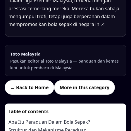
dalam Liga Premier Malaysia, terkenal dengan
prestasi cemerlang mereka. Mereka bukan sahaja
mengumpul trofi, tetapi juga berperanan dalam
mempromosikan bola sepak di negara ini.<
Toto Malaysia
Pasukan editorial Toto Malaysia — panduan dan kemas
kini untuk pembaca di Malaysia.
← Back to Home
More in this category
Table of contents
Apa Itu Peraduan Dalam Bola Sepak?
Struktur dan Mekanisme Peraduan