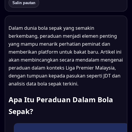
Salin pautan
Dalam dunia bola sepak yang semakin
berkembang, peraduan menjadi elemen penting
yang mampu menarik perhatian peminat dan
memberikan platform untuk bakat baru. Artikel ini
akan membincangkan secara mendalam mengenai
peraduan dalam konteks Liga Premier Malaysia,
dengan tumpuan kepada pasukan seperti JDT dan
analisis data bola sepak terkini.
Apa Itu Peraduan Dalam Bola
Sepak?