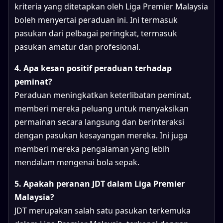
kriteria yang ditetapkan oleh Liga Premier Malaysia
boleh menyertai peraduan ini. Ini termasuk
pasukan dari pelbagai peringkat, termasuk
pasukan amatur dan profesional.
4. Apa kesan positif peraduan terhadap
peminat?
Peraduan meningkatkan keterlibatan peminat,
memberi mereka peluang untuk menyaksikan
permainan secara langsung dan berinteraksi
dengan pasukan kesayangan mereka. Ini juga
memberi mereka pengalaman yang lebih
mendalam mengenai bola sepak.
5. Apakah peranan JDT dalam Liga Premier
Malaysia?
JDT merupakan salah satu pasukan terkemuka