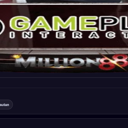
autan