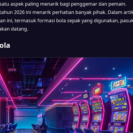
 satu aspek paling menarik bagi penggemar dan pemain.
ahun 2026 ini menarik perhatian banyak pihak. Dalam arti
duan ini, termasuk formasi bola sepak yang digunakan, pasu
 akan datang.
ola