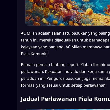
AC Milan adalah salah satu pasukan yang paling
tahun ini, mereka dijadualkan untuk berhadap
kejayaan yang panjang, AC Milan membawa har
Piala Komuniti.
Pemain-pemain bintang seperti Zlatan Ibrahim
perlawanan. Kekuatan individu dan kerja sama
peraduan ini. Pengurus pasukan juga memaink
formasi yang sesuai untuk setiap perlawanan.
Jadual Perlawanan Piala Komu