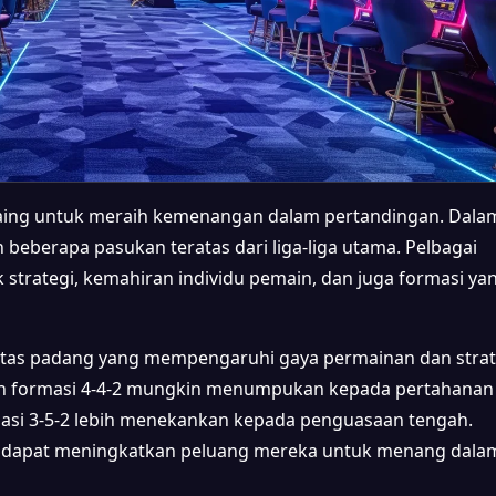
aing untuk meraih kemenangan dalam pertandingan. Dala
 beberapa pasukan teratas dari liga-liga utama. Pelbagai
strategi, kemahiran individu pemain, dan juga formasi ya
 atas padang yang mempengaruhi gaya permainan dan strat
n formasi 4-4-2 mungkin menumpukan kepada pertahanan
asi 3-5-2 lebih menekankan kepada penguasaan tengah.
n dapat meningkatkan peluang mereka untuk menang dala