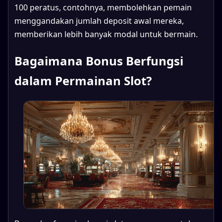
100 peratus, contohnya, membolehkan pemain
menggandakan jumlah deposit awal mereka,
memberikan lebih banyak modal untuk bermain.
Bagaimana Bonus Berfungsi
dalam Permainan Slot?