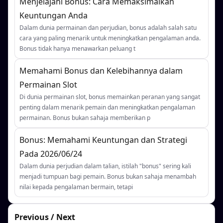
Menjelajahi Bonus: Cara Memaksimalkan
Keuntungan Anda
Dalam dunia permainan dan perjudian, bonus adalah salah satu
cara yang paling menarik untuk meningkatkan pengalaman anda.
Bonus tidak hanya menawarkan peluang t
Memahami Bonus dan Kelebihannya dalam
Permainan Slot
Di dunia permainan slot, bonus memainkan peranan yang sangat
penting dalam menarik pemain dan meningkatkan pengalaman
permainan. Bonus bukan sahaja memberikan p
Bonus: Memahami Keuntungan dan Strategi
Pada 2026/06/24
Dalam dunia perjudian dalam talian, istilah "bonus" sering kali
menjadi tumpuan bagi pemain. Bonus bukan sahaja menambah
nilai kepada pengalaman bermain, tetapi
Previous / Next