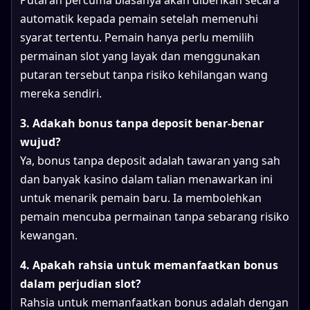
Putaran percuma biasanya akan diberikan secara
automatik kepada pemain setelah memenuhi
syarat tertentu. Pemain hanya perlu memilih
permainan slot yang layak dan menggunakan
putaran tersebut tanpa risiko kehilangan wang
mereka sendiri.
3. Adakah bonus tanpa deposit benar-benar
wujud?
Ya, bonus tanpa deposit adalah tawaran yang sah
dan banyak kasino dalam talian menawarkan ini
untuk menarik pemain baru. Ia membolehkan
pemain mencuba permainan tanpa sebarang risiko
kewangan.
4. Apakah rahsia untuk memanfaatkan bonus
dalam perjudian slot?
Rahsia untuk memanfaatkan bonus adalah dengan