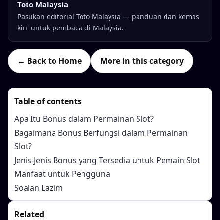
Toto Malaysia
Pasukan editorial Toto Malaysia — panduan dan kemas
kini untuk pembaca di Malaysia.
← Back to Home
More in this category
Table of contents
Apa Itu Bonus dalam Permainan Slot?
Bagaimana Bonus Berfungsi dalam Permainan
Slot?
Jenis-Jenis Bonus yang Tersedia untuk Pemain Slot
Manfaat untuk Pengguna
Soalan Lazim
Related