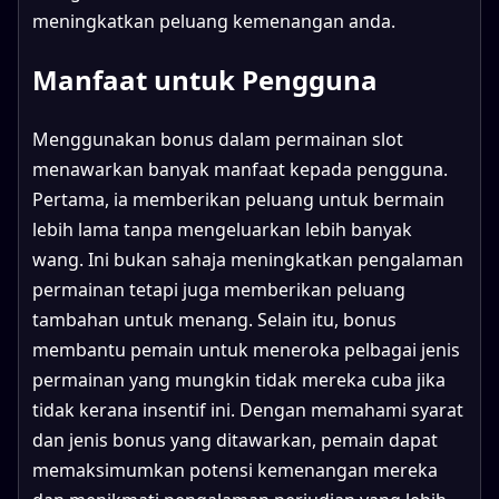
meningkatkan peluang kemenangan anda.
Manfaat untuk Pengguna
Menggunakan bonus dalam permainan slot
menawarkan banyak manfaat kepada pengguna.
Pertama, ia memberikan peluang untuk bermain
lebih lama tanpa mengeluarkan lebih banyak
wang. Ini bukan sahaja meningkatkan pengalaman
permainan tetapi juga memberikan peluang
tambahan untuk menang. Selain itu, bonus
membantu pemain untuk meneroka pelbagai jenis
permainan yang mungkin tidak mereka cuba jika
tidak kerana insentif ini. Dengan memahami syarat
dan jenis bonus yang ditawarkan, pemain dapat
memaksimumkan potensi kemenangan mereka