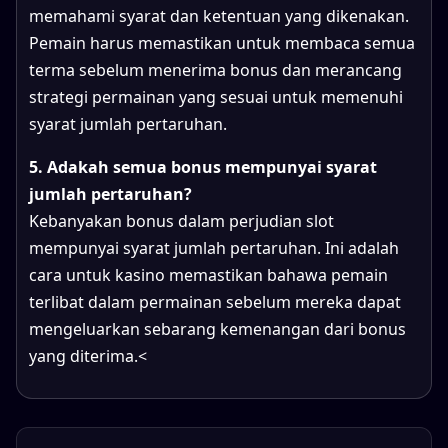
memahami syarat dan ketentuan yang dikenakan.
Pemain harus memastikan untuk membaca semua
terma sebelum menerima bonus dan merancang
strategi permainan yang sesuai untuk memenuhi
syarat jumlah pertaruhan.
5. Adakah semua bonus mempunyai syarat
jumlah pertaruhan?
Kebanyakan bonus dalam perjudian slot
mempunyai syarat jumlah pertaruhan. Ini adalah
cara untuk kasino memastikan bahawa pemain
terlibat dalam permainan sebelum mereka dapat
mengeluarkan sebarang kemenangan dari bonus
yang diterima.<