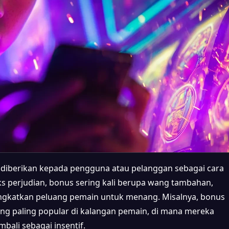
 diberikan kepada pengguna atau pelanggan sebagai cara
s perjudian, bonus sering kali berupa wang tambahan,
ingkatkan peluang pemain untuk menang. Misalnya, bonus
yang paling popular di kalangan pemain, di mana mereka
ali sebagai insentif.