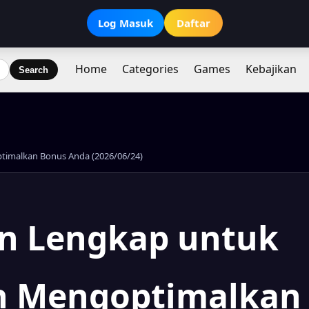
Log Masuk
Daftar
Home
Categories
Games
Kebajikan
Search
imalkan Bonus Anda (2026/06/24)
n Lengkap untuk
 Mengoptimalkan