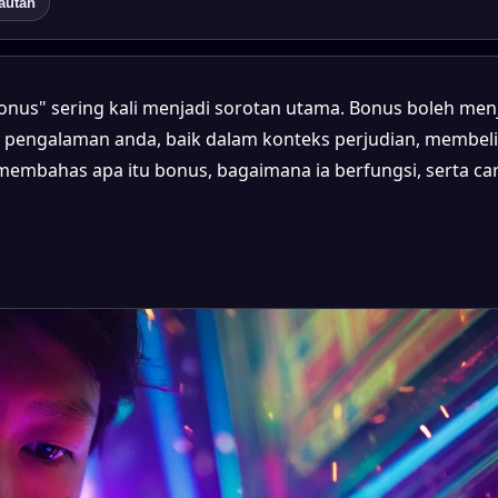
autan
bonus" sering kali menjadi sorotan utama. Bonus boleh men
 pengalaman anda, baik dalam konteks perjudian, membeli
n membahas apa itu bonus, bagaimana ia berfungsi, serta ca