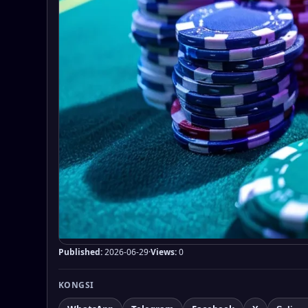
Published:
2026-06-29
·
Views:
0
KONGSI