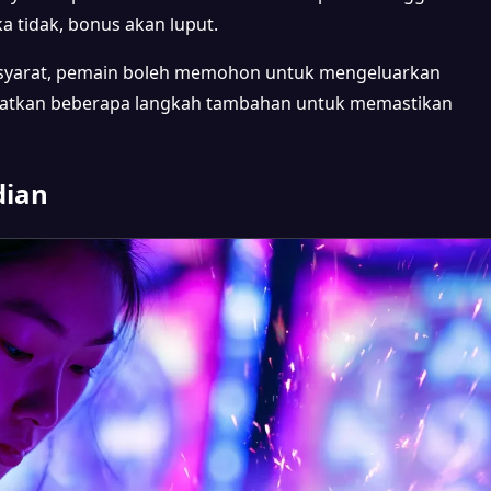
a tidak, bonus akan luput.
 syarat, pemain boleh memohon untuk mengeluarkan
batkan beberapa langkah tambahan untuk memastikan
dian