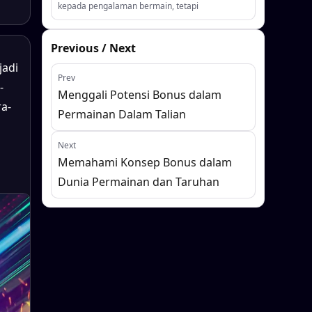
kepada pengalaman bermain, tetapi
Previous / Next
jadi
Prev
-
Menggali Potensi Bonus dalam
ra-
Permainan Dalam Talian
Next
Memahami Konsep Bonus dalam
Dunia Permainan dan Taruhan