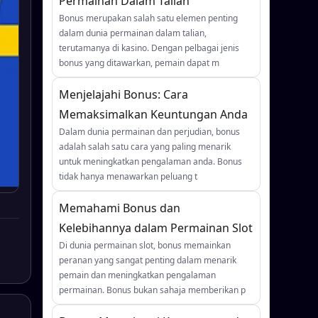
Permainan Dalam Talian
Bonus merupakan salah satu elemen penting
dalam dunia permainan dalam talian,
terutamanya di kasino. Dengan pelbagai jenis
bonus yang ditawarkan, pemain dapat m
Menjelajahi Bonus: Cara
Memaksimalkan Keuntungan Anda
Dalam dunia permainan dan perjudian, bonus
adalah salah satu cara yang paling menarik
untuk meningkatkan pengalaman anda. Bonus
tidak hanya menawarkan peluang t
Memahami Bonus dan
Kelebihannya dalam Permainan Slot
Di dunia permainan slot, bonus memainkan
peranan yang sangat penting dalam menarik
pemain dan meningkatkan pengalaman
permainan. Bonus bukan sahaja memberikan p