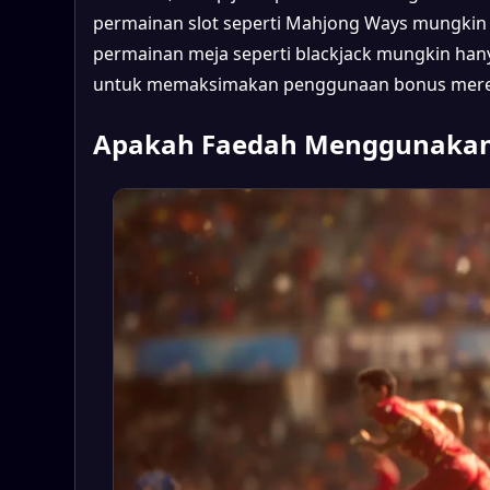
permainan slot seperti Mahjong Ways mungki
permainan meja seperti blackjack mungkin ha
untuk memaksimakan penggunaan bonus mere
Apakah Faedah Menggunakan