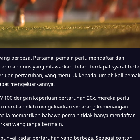
yang berbeza. Pertama, pemain perlu mendaftar dan
erima bonus yang ditawarkan, tetapi terdapat syarat tert
perluan pertaruhan, yang merujuk kepada jumlah kali pemai
dapat mengeluarkannya.
RM100 dengan keperluan pertaruhan 20x, mereka perlu
m mereka boleh mengeluarkan sebarang kemenangan.
rana ia memastikan bahawa pemain tidak hanya mendaftar
rkan wang tanpa bermain.
mpunyai kadar pertaruhan yang berbeza. Sebagai contoh,