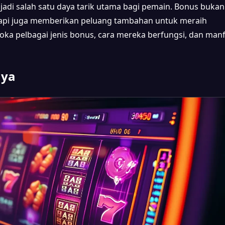
jadi salah satu daya tarik utama bagi pemain. Bonus bukan
api juga memberikan peluang tambahan untuk meraih
oka pelbagai jenis bonus, cara mereka berfungsi, dan man
nya