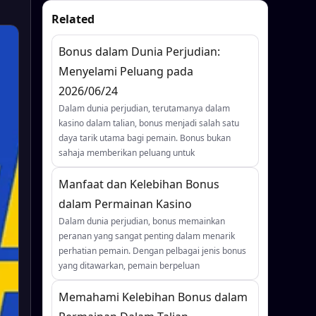
Related
Bonus dalam Dunia Perjudian:
Menyelami Peluang pada
2026/06/24
Dalam dunia perjudian, terutamanya dalam
kasino dalam talian, bonus menjadi salah satu
daya tarik utama bagi pemain. Bonus bukan
sahaja memberikan peluang untuk
Manfaat dan Kelebihan Bonus
dalam Permainan Kasino
Dalam dunia perjudian, bonus memainkan
peranan yang sangat penting dalam menarik
perhatian pemain. Dengan pelbagai jenis bonus
yang ditawarkan, pemain berpeluan
Memahami Kelebihan Bonus dalam