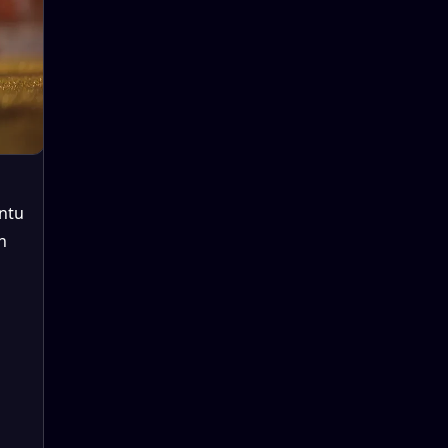
entu
n